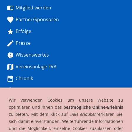
Mitglied werden
Partner/Sponsoren
Erfolge
Presse
Wissenswertes
Vereinsanlage FVA
Chronik
Gästeinfo
Wir verwenden Cookies um unsere Website zu
FVA I
optimieren und Ihnen das
bestmögliche Online-Erlebnis
FVA 2
zu bieten. Mit dem Klick auf
„Alle erlauben“
erklären Sie
sich damit einverstanden. Weiterführende Informationen
FVA DAMEN
und die Möglichkeit, einzelne Cookies zuzulassen oder