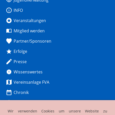
INFO
Veranstaltungen
Mitglied werden
Partner/Sponsoren
Erfolge
Presse
Wissenswertes
Vereinsanlage FVA
Chronik
Gästeinfo
Wir verwenden Cookies um unsere Website zu
FVA I