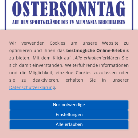
Wir verwenden Cookies um unsere Website zu
optimieren und Ihnen das
bestmögliche Online-Erlebnis
zu bieten. Mit dem Klick auf
„Alle erlauben“
erklären Sie
sich damit einverstanden. Weiterführende Informationen
und die Möglichkeit, einzelne Cookies zuzulassen oder
sie zu deaktivieren, erhalten Sie in unserer
Datenschutzerklärung
.
Nur notwendige
Einstellungen
Alle erlauben