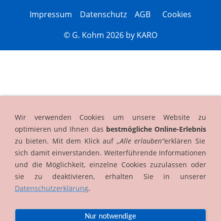
Impressum
Datenschutz
AGB
Cookies
© G. Kohm 2026 by
KARO
Wir verwenden Cookies um unsere Website zu
optimieren und Ihnen das
bestmögliche Online-Erlebnis
zu bieten. Mit dem Klick auf
„Alle erlauben“
erklären Sie
sich damit einverstanden. Weiterführende Informationen
und die Möglichkeit, einzelne Cookies zuzulassen oder
sie zu deaktivieren, erhalten Sie in unserer
Datenschutzerklärung
.
Nur notwendige