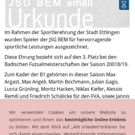
Im Rahmen der Sportlerehrung der Stadt Ettlingen
wurden Spieler der JSG BEM für hervorragende
sportliche Leistungen ausgezeichnet.
Diese Ehrung bezieht sich auf den 3. Platz bei den
Badischen Futsalmeisterschaften der Saison 20018/19.
Zum Kader der B1 gehörten in dieser Saison Max
Argast, Max Angeli, Martin Bochmann, Julian Gago,
Lucca Grünling, Moritz Hacken, Niklas Kiefer, Alessio
Remili und Friedrich Schälicke für den FVA, sowie Jannis
Heiser, Aaron Herrmann und Deni Kovacici für den FV
Ettlingenweier.
Wir verwenden Cookies um unsere Website zu
optimieren und Ihnen das
bestmögliche Online-Erlebnis
zu bieten. Mit dem Klick auf
„Alle erlauben“
erklären Sie
sich damit einverstanden. Weiterführende Informationen