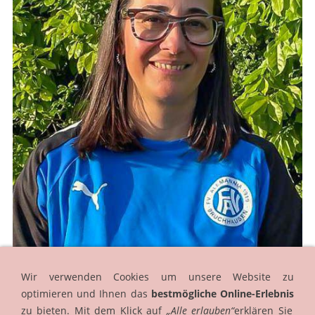
Wir verwenden Cookies um unsere Website zu
optimieren und Ihnen das
bestmögliche Online-Erlebnis
zu bieten. Mit dem Klick auf
„Alle erlauben“
erklären Sie