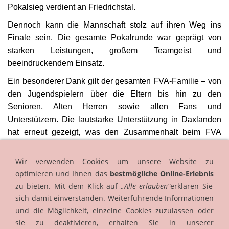
Pokalsieg verdient an Friedrichstal.
Dennoch kann die Mannschaft stolz auf ihren Weg ins
Finale sein. Die gesamte Pokalrunde war geprägt von
starken Leistungen, großem Teamgeist und
beeindruckendem Einsatz.
Ein besonderer Dank gilt der gesamten FVA-Familie – von
den Jugendspielern über die Eltern bis hin zu den
Senioren, Alten Herren sowie allen Fans und
Unterstützern. Die lautstarke Unterstützung in Daxlanden
hat erneut gezeigt, was den Zusammenhalt beim FVA
ausmacht.
Wir verwenden Cookies um unsere Website zu
Kopf hoch Jungs – ihr könnt stolz auf euch sein!
optimieren und Ihnen das
bestmögliche Online-Erlebnis
Link zur Bildergalerie
zu bieten. Mit dem Klick auf
„Alle erlauben“
erklären Sie
sich damit einverstanden. Weiterführende Informationen
und die Möglichkeit, einzelne Cookies zuzulassen oder
sie zu deaktivieren, erhalten Sie in unserer