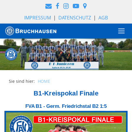
IMPRESSUM
|
DATENSCHUTZ
|
AGB
Togg
navi
Sie sind hier:
HOME
B1-Kreispokal Finale
FVA B1 - Germ. Friedrichstal B2 1:5