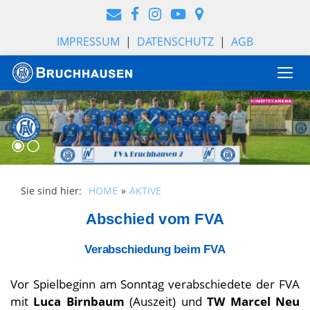
IMPRESSUM
|
DATENSCHUTZ
|
AGB
Togg
navi
Sie sind hier:
HOME
AKTIVE
Abschied vom FVA
Verabschiedung beim FVA
Vor Spielbeginn am Sonntag verabschiedete der FVA
mit
Luca Birnbaum
(Auszeit) und
TW Marcel Neu