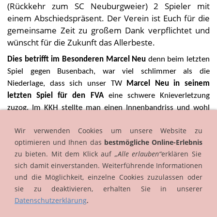
(Rückkehr zum SC Neuburgweier) 2 Spieler mit
einem Abschiedspräsent. Der Verein ist Euch für die
gemeinsame Zeit zu großem Dank verpflichtet und
wünscht für die Zukunft das Allerbeste.
Dies betrifft im Besonderen Marcel Neu
denn beim letzten
Spiel gegen Busenbach, war viel schlimmer als die
Niederlage, dass sich unser TW
Marcel Neu in seinem
letzten Spiel für den FVA
eine schwere Knieverletzung
zuzog. Im KKH stellte man einen Innenbandriss und wohl
eine Meniskusverletzung fest.
Wir verwenden Cookies um unsere Website zu
Marcel, der gesamte FVA wünscht Dir gute Besserung und
optimieren und Ihnen das
bestmögliche Online-Erlebnis
wie gesagt für die Zukunft das Allerbeste.
zu bieten. Mit dem Klick auf
„Alle erlauben“
erklären Sie
sich damit einverstanden. Weiterführende Informationen
und die Möglichkeit, einzelne Cookies zuzulassen oder
sie zu deaktivieren, erhalten Sie in unserer
Datenschutzerklärung
.