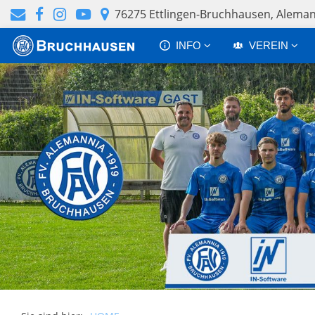
76275 Ettlingen-Bruchhausen, Alem
INFO
VEREIN