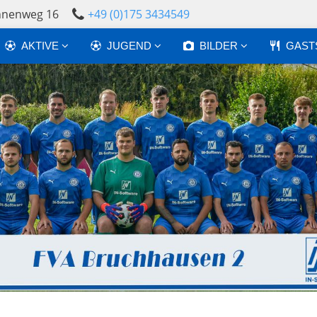
annenweg 16
+49 (0)175 3434549
AKTIVE
JUGEND
BILDER
GAST