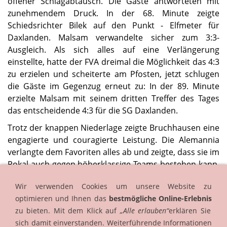
offener Schlagabtausch. Die Gäste antworteten mit
zunehmendem Druck. In der 68. Minute zeigte
Schiedsrichter Bilek auf den Punkt - Elfmeter für
Daxlanden. Malsam verwandelte sicher zum 3:3-
Ausgleich. Als sich alles auf eine Verlängerung
einstellte, hatte der FVA dreimal die Möglichkeit das 4:3
zu erzielen und scheiterte am Pfosten, jetzt schlugen
die Gäste im Gegenzug erneut zu: In der 89. Minute
erzielte Malsam mit seinem dritten Treffer des Tages
das entscheidende 4:3 für die SG Daxlanden.
Trotz der knappen Niederlage zeigte Bruchhausen eine
engagierte und couragierte Leistung. Die Alemannia
verlangte dem Favoriten alles ab und zeigte, dass sie im
Pokal auch gegen höherklassige Teams bestehen kann.
Daxlanden zieht in die nächste Runde ein, hatte jedoch
Wir verwenden Cookies um unsere Website zu
mehr Mühe als erwartet.
optimieren und Ihnen das
bestmögliche Online-Erlebnis
Quelle Spielbericht:
pfoschdeschuss.de
zu bieten. Mit dem Klick auf
„Alle erlauben“
erklären Sie
sich damit einverstanden. Weiterführende Informationen