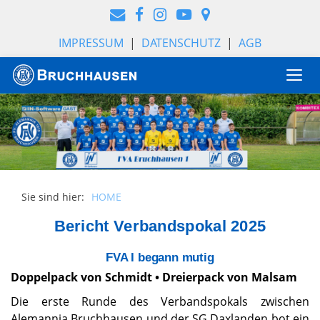
IMPRESSUM
|
DATENSCHUTZ
|
AGB
Togg
navi
Sie sind hier:
HOME
Bericht Verbandspokal 2025
FVA I begann mutig
Doppelpack von Schmidt • Dreierpack von Malsam
Die erste Runde des Verbandspokals zwischen
Alemannia Bruchhausen und der SG Daxlanden bot ein