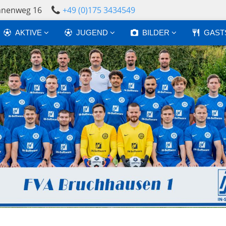
annenweg 16
+49 (0)175 3434549
AKTIVE
JUGEND
BILDER
GAST