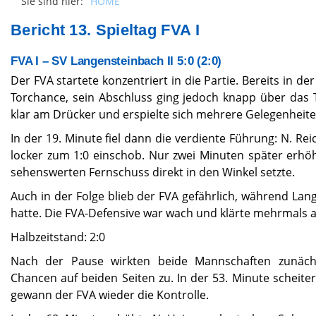
Sie sind hier:
HOME
Bericht 13. Spieltag FVA I
FVA I – SV Langensteinbach II 5:0 (2:0)
Der FVA startete konzentriert in die Partie. Bereits in der
Torchance, sein Abschluss ging jedoch knapp über das 
klar am Drücker und erspielte sich mehrere Gelegenheite
In der 19. Minute fiel dann die verdiente Führung: N. Re
locker zum 1:0 einschob. Nur zwei Minuten später erhöht
sehenswerten Fernschuss direkt in den Winkel setzte.
Auch in der Folge blieb der FVA gefährlich, während Lan
hatte. Die FVA-Defensive war wach und klärte mehrmals
Halbzeitstand: 2:0
Nach der Pause wirkten beide Mannschaften zunächs
Chancen auf beiden Seiten zu. In der 53. Minute scheiter
gewann der FVA wieder die Kontrolle.