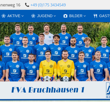
annenweg 16
+49 (0)175 3434549
AKTIVE
JUGEND
BILDER
GAST