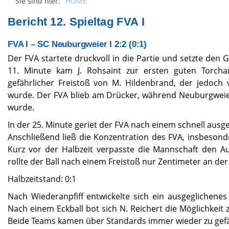
Sie sind hier:
HOME
Bericht 12. Spieltag FVA I
FVA I – SC Neuburgweier I 2:2 (0:1)
Der FVA startete druckvoll in die Partie und setzte den 
11. Minute kam J. Rohsaint zur ersten guten Torcha
gefährlicher Freistoß von M. Hildenbrand, der jedoch
wurde. Der FVA blieb am Drücker, während Neuburgweier
wurde.
In der 25. Minute geriet der FVA nach einem schnell ausges
Anschließend ließ die Konzentration des FVA, insbesond
Kurz vor der Halbzeit verpasste die Mannschaft den Au
rollte der Ball nach einem Freistoß nur Zentimeter an der 
Halbzeitstand: 0:1
Nach Wiederanpfiff entwickelte sich ein ausgeglichenes
Nach einem Eckball bot sich N. Reichert die Möglichkeit
Beide Teams kamen über Standards immer wieder zu gefä