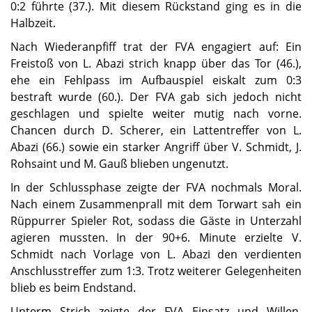
0:2 führte (37.). Mit diesem Rückstand ging es in die
Halbzeit.
Nach Wiederanpfiff trat der FVA engagiert auf: Ein
Freistoß von L. Abazi strich knapp über das Tor (46.),
ehe ein Fehlpass im Aufbauspiel eiskalt zum 0:3
bestraft wurde (60.). Der FVA gab sich jedoch nicht
geschlagen und spielte weiter mutig nach vorne.
Chancen durch D. Scherer, ein Lattentreffer von L.
Abazi (66.) sowie ein starker Angriff über V. Schmidt, J.
Rohsaint und M. Gauß blieben ungenutzt.
In der Schlussphase zeigte der FVA nochmals Moral.
Nach einem Zusammenprall mit dem Torwart sah ein
Rüppurrer Spieler Rot, sodass die Gäste in Unterzahl
agieren mussten. In der 90+6. Minute erzielte V.
Schmidt nach Vorlage von L. Abazi den verdienten
Anschlusstreffer zum 1:3. Trotz weiterer Gelegenheiten
blieb es beim Endstand.
Unterm Strich zeigte der FVA Einsatz und Willen,