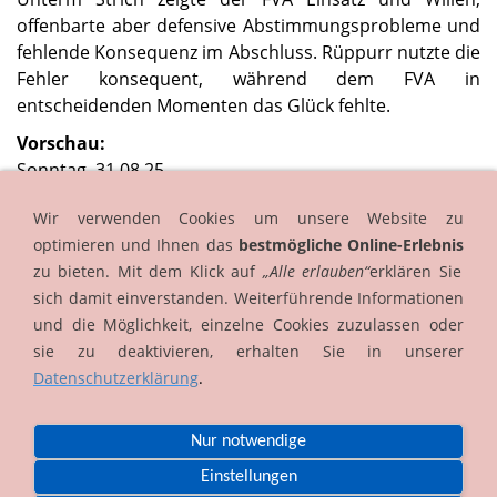
offenbarte aber defensive Abstimmungsprobleme und
fehlende Konsequenz im Abschluss. Rüppurr nutzte die
Fehler konsequent, während dem FVA in
entscheidenden Momenten das Glück fehlte.
Vorschau:
Sonntag, 31.08.25
15:00 Uhr FVA I - SpG Burbach/Pfaffenrot
Wir verwenden Cookies um unsere Website zu
Sonntag, 23.11.25
optimieren und Ihnen das
bestmögliche Online-Erlebnis
13:00 Uhr FVA 2 - SpG Burbach/Pfaffenrot 2
zu bieten. Mit dem Klick auf
„Alle erlauben“
erklären Sie
sich damit einverstanden. Weiterführende Informationen
und die Möglichkeit, einzelne Cookies zuzulassen oder
sie zu deaktivieren, erhalten Sie in unserer
Datenschutzerklärung
.
Nur notwendige
Einstellungen
Impressum
Datenschutz
AGB
Cookies