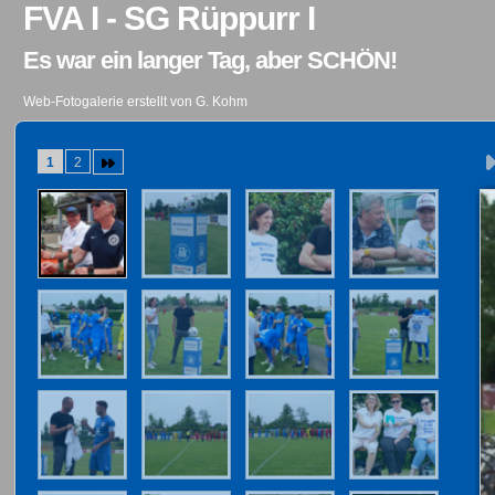
FVA I - SG Rüppurr I
Es war ein langer Tag, aber SCHÖN!
Web-Fotogalerie erstellt von G. Kohm
1
2