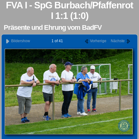
FVA I - SpG Burbach/Pfaffenrot
I 1:1 (1:0)
Präsente und Ehrung vom BadFV
Bildershow
1 of 41
Vorherige
Nächste