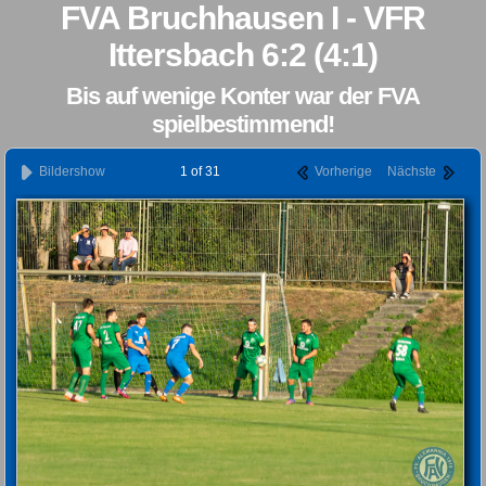
FVA Bruchhausen I - VFR
Ittersbach 6:2 (4:1)
Bis auf wenige Konter war der FVA
spielbestimmend!
Bildershow
1 of 31
Vorherige
Nächste