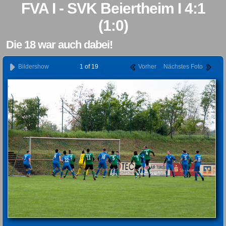
FVA I - SVK Beiertheim I 4:1
(1:0)
Die 18 war auch dabei!
Bildershow
1 of 19
Vorher
Nächstes Foto