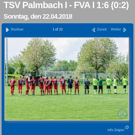
TSV Palmbach I - FVA I 1:6 (0:2)
Sonntag, den 22.04.2018
Diashow
1 of 22
Zurück
Weiter
Info Zeigen