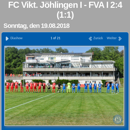
FC Vikt. Jöhlingen I - FVA I 2:4
(1:1)
Sonntag, den 19.08.2018
Diashow
1 of 21
Zurück
Weiter