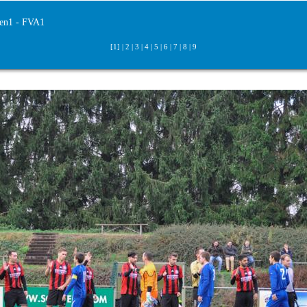
en1 - FVA1
[1] |
2
|
3
|
4
|
5
|
6
|
7
|
8
|
9