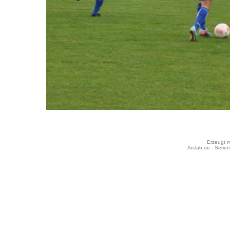
Erzeugt m
Arclab.de -
Serien