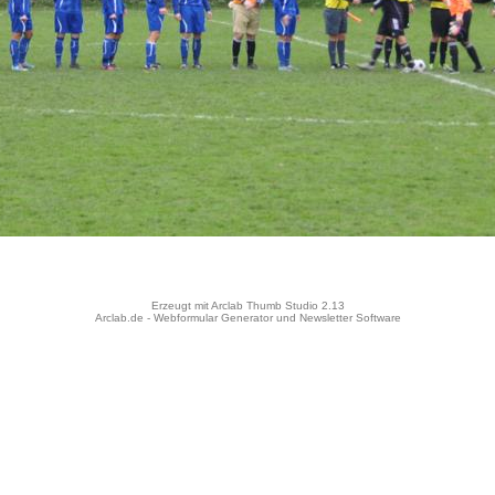
Erzeugt mit Arclab Thumb Studio 2.13
Arclab.de -
Webformular Generator
und
Newsletter Software