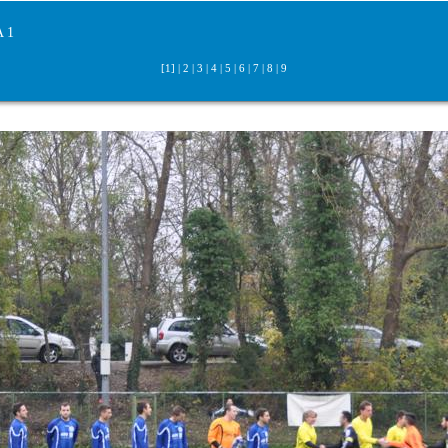
A 1
[1] |
2
|
3
|
4
|
5
|
6
|
7
|
8
|
9