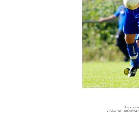
Erzeugt m
Arclab.de -
Email Mark