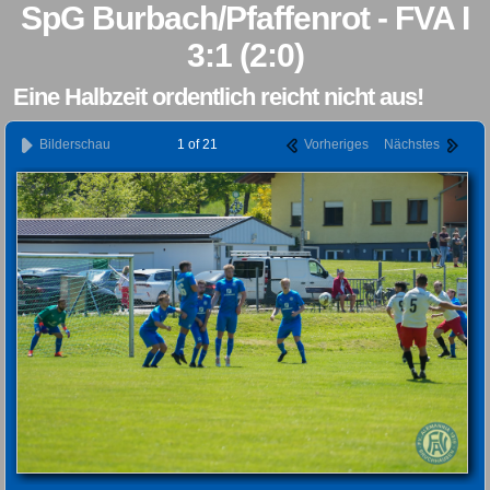
SpG Burbach/Pfaffenrot - FVA I
3:1 (2:0)
Eine Halbzeit ordentlich reicht nicht aus!
Bilderschau
1 of 21
Vorheriges
Nächstes