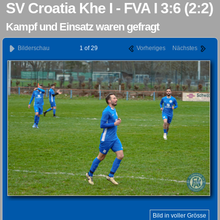
SV Croatia Khe I - FVA I 3:6 (2:2)
Kampf und Einsatz waren gefragt
Bilderschau
1 of 29
Vorheriges
Nächstes
Bild in voller Grösse