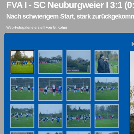
FVA I - SC Neuburgweier I 3:1 (0
Nach schwierigem Start, stark zurückgekom
Web-Fotogalerie erstellt von G. Kohm