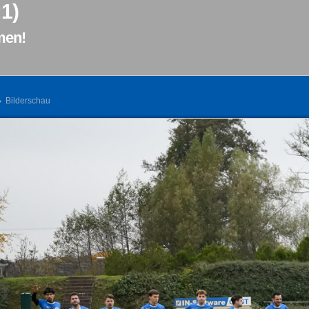
:1)
men!
Bilderschau